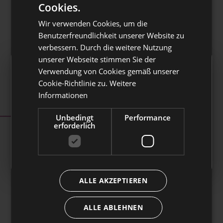
Cookies.
ITALIAN
Wir verwenden Cookies, um die
GERMAN
Benutzerfreundlichkeit unserer Website zu
verbessern. Durch die weitere Nutzung
unserer Webseite stimmen Sie der
Verwendung von Cookies gemäß unserer
Cookie-Richtlinie zu.
Weitere
Automatische Beitritte
Informationen
Ab dem 1. Juli 2026 kann Laborfonds
Unbedingt
Performance
automatische Beitritte von Beschäftigten aus
erforderlich
der Privatwirtschaft entgegennehmen.
👉
Klicken Sie hier, um mehr zu erfahren
ALLE AKZEPTIEREN
ALLE ABLEHNEN