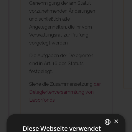
Genehmigung der am Statut
vorzunehmenden Änderungen
und schließlich alle
Angelegenheiten, die ihr vom
Verwaltungsrat zur Prüfung
vorgelegt werden.
Die Aufgaben der Delegierten
sind in Art. 16 des Statuts
festgelegt.
Siehe die Zusammensetzung
der
Delegiertenversammlung von
Laborfonds
×
Diese Webseite verwendet