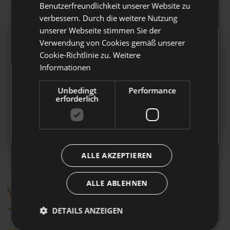
Benutzerfreundlichkeit unserer Website zu
verbessern. Durch die weitere Nutzung
unserer Webseite stimmen Sie der
Verwendung von Cookies gemäß unserer
Cookie-Richtlinie zu.
Weitere
Automatische Beitritte
Informationen
Ab dem 1. Juli 2026 kann Laborfonds
Unbedingt
Performance
automatische Beitritte von Beschäftigten aus
erforderlich
der Privatwirtschaft entgegennehmen.
👉
Klicken Sie hier, um mehr zu erfahren
ALLE AKZEPTIEREN
ALLE ABLEHNEN
Wünschen Sie einen
Termin für ein
DETAILS ANZEIGEN