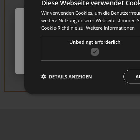
Diese Webseite verwendet Cook
Wir verwenden Cookies, um die Benutzerfreun
weitere Nutzung unserer Webseite stimmen S
Cookie-Richtlinie zu.
Weitere Informationen
Automatische Beitritte
Unbedingt erforderlich
Ab dem 1. Juli 2026 kann Laborfonds automatische 
entgegennehmen.
👉
Klicken Sie hier, um mehr zu erfahren
WEITERLESEN
DETAILS ANZEIGEN
A