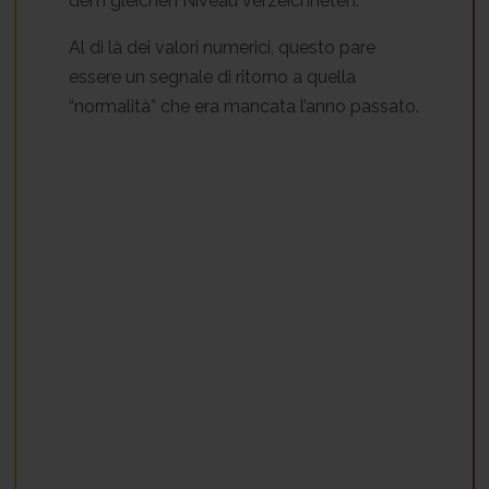
dem gleichen Niveau verzeichneten.
Al di là dei valori numerici, questo pare
essere un segnale di ritorno a quella
“normalità” che era mancata l’anno passato.