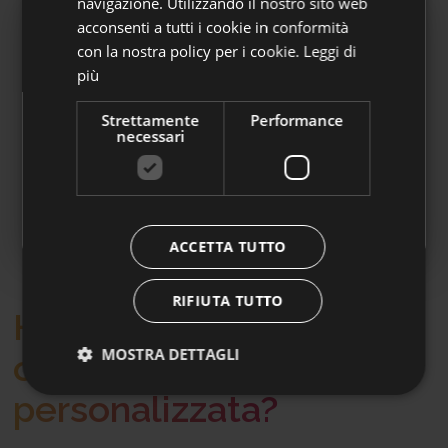
navigazione. Utilizzando il nostro sito web
acconsenti a tutti i cookie in conformità
con la nostra policy per i cookie.
Leggi di
Adesioni automatiche
più
A partire dal 1° luglio 2026 Laborfonds può
Strettamente
Performance
accogliere le adesioni automatiche dei
necessari
dipendenti del settore privato.
👉
Clicca qui per approfondire
ACCETTA TUTTO
RIFIUTA TUTTO
Hai bisogno di una
MOSTRA DETTAGLI
consulenza
personalizzata?