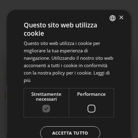
×
Questo sito web utilizza
cookie
ITALIAN
Questo sito web utilizza i cookie per
GERMAN
migliorare la tua esperienza di
navigazione. Utilizzando il nostro sito web
acconsenti a tutti i cookie in conformità
con la nostra policy per i cookie.
Leggi di
Adesioni automatiche
Ti potrebbe interessare
più
A partire dal 1° luglio 2026 Laborfonds può
anche.
Strettamente
Performance
accogliere le adesioni automatiche dei
necessari
dipendenti del settore privato.
👉
Clicca qui per approfondire
ACCETTA TUTTO