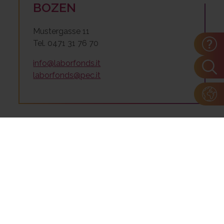
BOZEN
Mustergasse 11
Tel. 0471 31 76 70
info@laborfonds.it
laborfonds@pec.it
TRENTO
Via Gazzoletti, 47
Tel. 0461 27 48 18
info@laborfonds.it