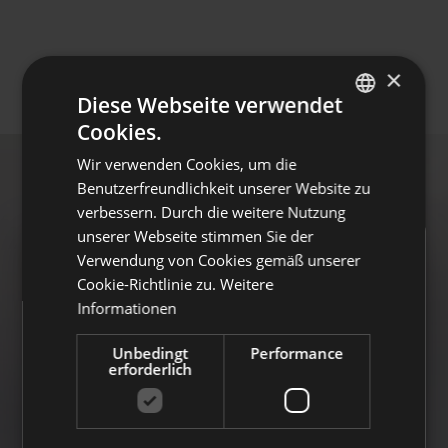
×
Diese Webseite verwendet
Cookies.
ITALIAN
Wir verwenden Cookies, um die
GERMAN
Benutzerfreundlichkeit unserer Website zu
verbessern. Durch die weitere Nutzung
unserer Webseite stimmen Sie der
Verwendung von Cookies gemäß unserer
Cookie-Richtlinie zu.
Weitere
Automatische Beitritte
Informationen
Ab dem 1. Juli 2026 kann Laborfonds
Unbedingt
Performance
automatische Beitritte von Beschäftigten aus
erforderlich
der Privatwirtschaft entgegennehmen.
👉
Klicken Sie hier, um mehr zu erfahren