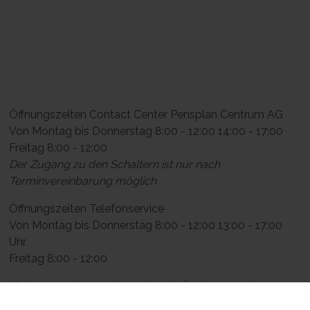
Öffnungszeiten Contact Center Pensplan Centrum AG
Von Montag bis Donnerstag 8:00 - 12:00 14:00 - 17:00
Freitag 8:00 - 12:00
Der Zugang zu den Schaltern ist nur nach
Terminvereinbarung möglich
Öffnungszeiten Telefonservice
Von Montag bis Donnerstag 8:00 - 12:00 13:00 - 17:00
Uhr
Freitag 8:00 - 12:00
(Ruhetage oder vorübergehende Änderungen der
Öffnungszeiten finden Sie im Bereich News der Website)