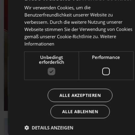
Wir verwenden Cookies, um die
ITALIA
Benutzerfreundlichkeit unserer Website zu
GERM
verbessern. Durch die weitere Nutzung unserer
Webseite stimmen Sie der Verwendung von Cookies
gemäß unserer Cookie-Richtlinie zu.
Weitere
Informationen
Automatische Beitritte
Unbedingt
Performance
Ab dem 1. Juli 2026 kann Laborfonds automatische
erforderlich
Beitritte von Beschäftigten aus der Privatwirtschaft
entgegennehmen.
Beitragszahlung und
👉
Klicken Sie hier, um mehr zu erfahren
Erhöhung des Prozentsatzes
ALLE AKZEPTIEREN
ALLE ABLEHNEN
DETAILS ANZEIGEN