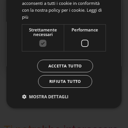
acconsenti a tutti i cookie in conformità
con la nostra policy per i cookie.
Leggi di
Adesioni automatiche
più
A partire dal 1° luglio 2026 Laborfonds può
Strettamente
Performance
accogliere le adesioni automatiche dei
necessari
dipendenti del settore privato.
👉
Clicca qui per approfondire
ACCETTA TUTTO
RIFIUTA TUTTO
MOSTRA DETTAGLI