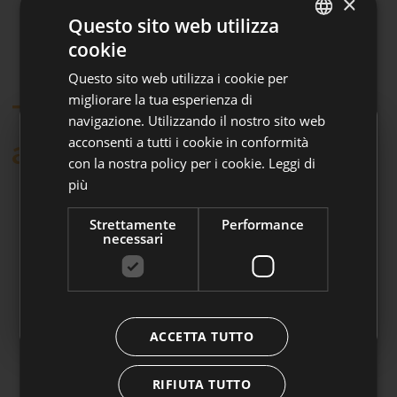
×
Questo sito web utilizza
cookie
ITALIAN
Questo sito web utilizza i cookie per
GERMAN
migliorare la tua esperienza di
Ti potrebbe interessare
navigazione. Utilizzando il nostro sito web
acconsenti a tutti i cookie in conformità
anche.
con la nostra policy per i cookie.
Leggi di
Adesioni automatiche
più
A partire dal 1° luglio 2026 Laborfonds può
Strettamente
Performance
accogliere le adesioni automatiche dei
necessari
dipendenti del settore privato.
👉
Clicca qui per approfondire
ACCETTA TUTTO
RIFIUTA TUTTO