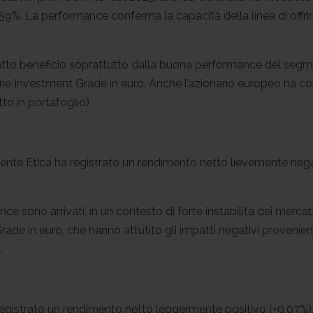
9%. La performance conferma la capacità della linea di offrire
tratto beneficio soprattutto dalla buona performance del seg
tarie Investment Grade in euro. Anche l’azionario europeo ha 
to in portafoglio).
rudente Etica ha registrato un rendimento netto lievemente n
mance sono arrivati, in un contesto di forte instabilità dei merc
ade in euro, che hanno attutito gli impatti negativi provenienti
.
 registrato un rendimento netto leggermente positivo (+0,07%)