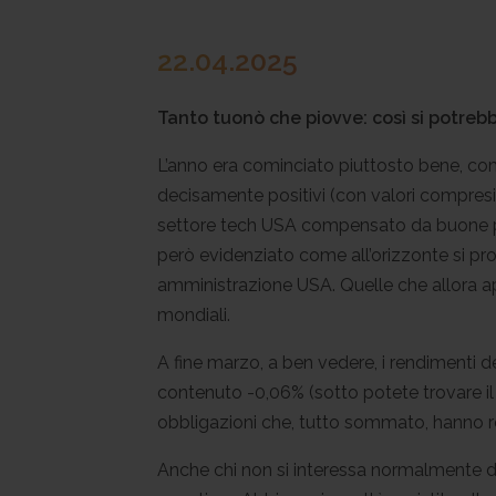
22.04.2025
Tanto tuonò che piovve: così si potrebb
L’anno era cominciato piuttosto bene, come
decisamente positivi (con valori compresi
settore tech USA compensato da buone pe
però evidenziato come all’orizzonte si profi
amministrazione USA. Quelle che allora ap
mondiali.
A fine marzo, a ben vedere, i rendimenti d
contenuto -0,06% (sotto potete trovare il 
obbligazioni che, tutto sommato, hanno ret
Anche chi non si interessa normalmente di