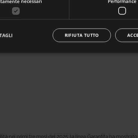
dato delle iscrizioni nel primo trimestre è in ulteriore crescit
ttamente necessari
Performance
 lavora in Laborfonds, credete, questi numeri sono importanti a
impegno il lavoro quotidiano.
pprofondire
TAGLI
RIFIUTA TUTTO
ACC
tà nei primi tre mesi del 2025, la linea Garantita ha mostrato