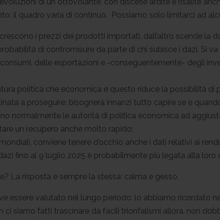
evoluzioni di un ottovolante, con discese ardite e risalite anche
o: il quadro varia di continuo. Possiamo solo limitarci ad alc
o crescono i prezzi dei prodotti importati, dall’altro scende la d
robabilità di contromisure da parte di chi subisce i dazi. Si va
 consumi, delle esportazioni e -conseguentemente- degli inve
natura politica che economica e questo riduce la possibilità di 
ata a proseguire: bisognerà innanzi tutto capire se e quando 
tano normalmente le autorità di politica economica ad aggiusta
ortare un recupero anche molto rapido;
ondiali, conviene tenere d’occhio anche i dati relativi ai ren
zi fino al 9 luglio 2025 è probabilmente più legata alla loro cr
e? La risposta è sempre la stessa: calma e gesso.
e essere valutato nel lungo periodo: lo abbiamo ricordato ne
i siamo fatti trascinare da facili trionfalismi allora, non do