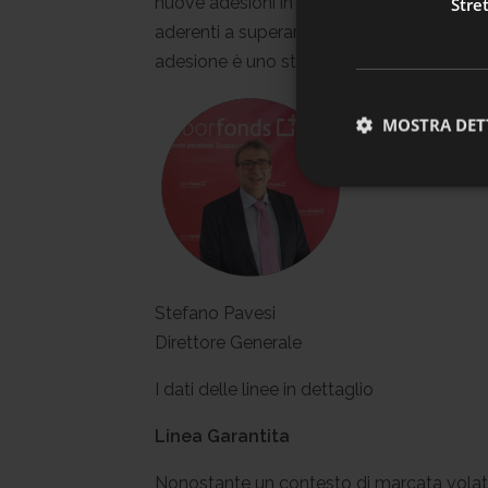
nuove adesioni in un singolo mese. Anche il 
Stre
settore privato.
aderenti a superare quota 143mila. Per chi
adesione è uno stimolo a proseguire con 
👉
Clicca qui per a
MOSTRA DET
Stefano Pavesi
Direttore Generale
I dati delle linee in dettaglio
Linea Garantita
Nonostante un contesto di marcata volatili