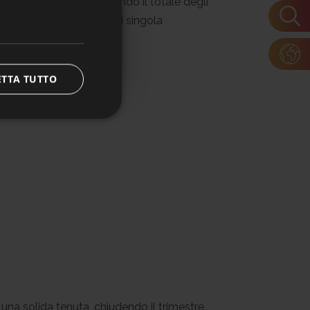
a rispetto al 2024, portando il totale degli
ttestati di fiducia: ogni singola
ETTA TUTTO
 una solida tenuta, chiudendo il trimestre