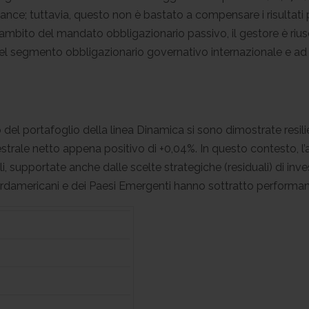
nce; tuttavia, questo non è bastato a compensare i risultati p
’ambito del mandato obbligazionario passivo, il gestore è ri
re nel segmento obbligazionario governativo internazionale e ad
el portafoglio della linea Dinamica si sono dimostrate resilien
estrale netto appena positivo di +0,04%. In questo contesto, l
, supportate anche dalle scelte strategiche (residuali) di inve
nordamericani e dei Paesi Emergenti hanno sottratto performance 