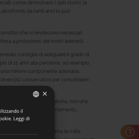
rcati: come dimostrano i dati storici, la
 Laborfonds da tanti anni lo può
orrettivi che si rendessero necessari.
difesa a protezione dei nostri aderenti.
enerale consiglia di adeguare il grado di
più di 15 anni alla pensione, ad esempio,
on una minore componente azionaria.
linee più conservative per consolidare i
×
 previdenziale è una maratona, non una
frutti migliori. In questo momento,
ilizzando il
ITALIAN
be pentire presto.
ookie.
Leggi di
GERMAN
bbiamo superato per la prima le mille
ei dipendenti del