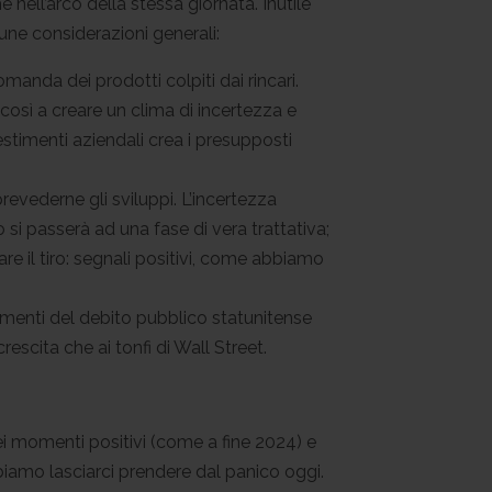
 nell’arco della stessa giornata. Inutile
une considerazioni generali:
omanda dei prodotti colpiti dai rincari.
 così a creare un clima di incertezza e
stimenti aziendali crea i presupposti
prevederne gli sviluppi. L’incertezza
si passerà ad una fase di vera trattativa;
re il tiro: segnali positivi, come abbiamo
dimenti del debito pubblico statunitense
escita che ai tonfi di Wall Street.
i momenti positivi (come a fine 2024) e
bbiamo lasciarci prendere dal panico oggi.