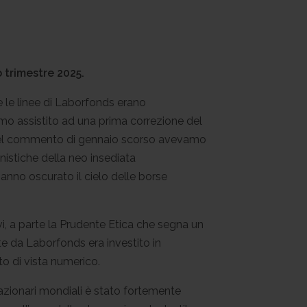
 trimestre 2025.
te le linee di Laborfonds erano
amo assistito ad una prima correzione del
à nel commento di gennaio scorso avevamo
onistiche della neo insediata
anno oscurato il cielo delle borse
vi, a parte la Prudente Etica che segna un
te da Laborfonds era investito in
to di vista numerico.
 azionari mondiali è stato fortemente