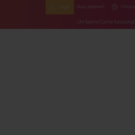
Login
Vuoi aderire?
Choos
Chi Siamo
Come funziona
Il Fondo Pensione Labo
Aderenti
Organizzazione, organi, 
Datore di lav
Dicono di noi
Adesione di un
Lavora con noi
Il team