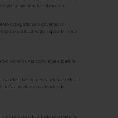
 stabilità anche in fasi di mercato
mento obbligazionario governativo
contribuito positivamente, seppur in modo
egativo (-0,06%), ma comunque superiore
ati finanziari, dal segmento azionario EMU e
 dall’azionario internazionale e in
. Nel mandato attivo, l’azionario europeo