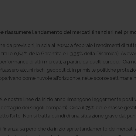
e riassumere l’andamento dei mercati finanziari nel primo
 da previsioni, in scia al 2024: a febbraio i rendimenti di tut
 tra lo 0,84% della Garantita e il 3,35% della Dinamica). Avev
rformance di altri mercati, a partire da quelli europei. Gi
lassero alcuni rischi geopolitici, in primis le politiche protezi
parivano come nuvole all’orizzonte, nelle scorse settimane h
elle nostre linee da inizio anno rimangono leggermente positi
dettaglio dei singoli comparti). Circa il 75% delle masse gesti
to l’urto. Non si tratta quindi di una situazione grave dal pun
 finanza sa però che da inizio aprile l’andamento dei mercati