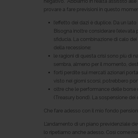
negativo. Abbiamo in realtà assistito alle 
provare a fare previsioni in questo moment
l’effetto dei dazi è duplice. Da un lat
Bisogna inoltre considerare l’elevata p
sfiducia. La combinazione di calo dei
della recessione;
le ragioni di questa crisi sono più di 
sembra, almeno per il momento, destin
forti perdite sui mercati azionari por
visto nei giorni scorsi, potrebbero p
oltre che le performance delle borse m
(Treasury bond). La sospensione dei da
Che fare adesso con il mio fondo pension
L’andamento di un piano previdenziale dev
lo ripetiamo anche adesso. Così come non c