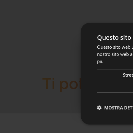
Questo sito 
Questo sito web ut
nostro sito web ac
Adesioni au
più
A partire dal 1° lu
Stre
Ti potrebbe 
settore privato.
👉
Clicca qui per a
MOSTRA DET