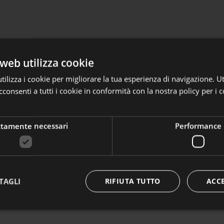
web utilizza cookie
ilizza i cookie per migliorare la tua esperienza di navigazione. Ut
consenti a tutti i cookie in conformità con la nostra policy per i c
tomatiche
glio 2026 Laborfonds può accogliere le adesioni automatiche d
ttamente necessari
Performance
interessare anche.
pprofondire
TAGLI
RIFIUTA TUTTO
ACC