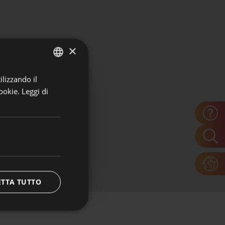
×
ilizzando il
ITALIAN
ookie.
Leggi di
GERMAN
ei dipendenti del
ETTA TUTTO