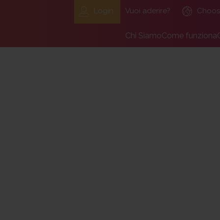
Login
Vuoi aderire?
Choos
Chi Siamo
Come funziona
Il Fondo Pensione Labo
Aderenti
Organizzazione, organi, 
Datore di lav
Dicono di noi
Adesione di un
Lavora con noi
Il team