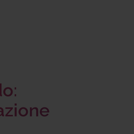
do:
azione