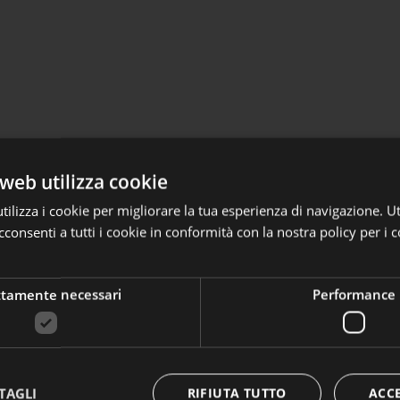
web utilizza cookie
ilizza i cookie per migliorare la tua esperienza di navigazione. Ut
consenti a tutti i cookie in conformità con la nostra policy per i c
tomatiche
glio 2026 Laborfonds può accogliere le adesioni automatiche d
ttamente necessari
Performance
pprofondire
TAGLI
RIFIUTA TUTTO
ACC