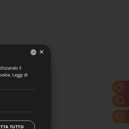
×
ilizzando il
ITALIAN
ookie.
Leggi di
GERMAN
ei dipendenti del
ETTA TUTTO