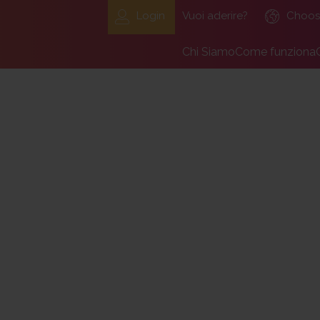
Login
Vuoi aderire?
Choos
Chi Siamo
Come funziona
Il Fondo Pensione Labo
Aderenti
Organizzazione, organi, 
Datore di lav
Dicono di noi
Adesione di un
Lavora con noi
Il team