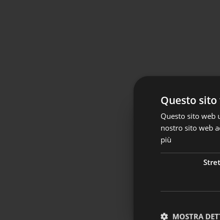
Questo sito 
Questo sito web ut
nostro sito web ac
Adesioni au
più
A partire dal 1° lu
Stre
settore privato.
👉
Clicca qui per a
MOSTRA DET