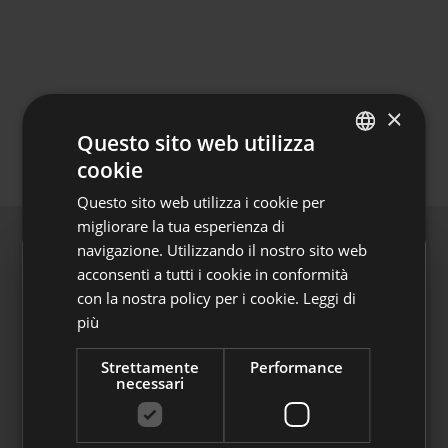
×
Questo sito web utilizza
cookie
ITALIAN
Questo sito web utilizza i cookie per
GERMAN
migliorare la tua esperienza di
navigazione. Utilizzando il nostro sito web
acconsenti a tutti i cookie in conformità
con la nostra policy per i cookie.
Leggi di
Adesioni automatiche
più
A partire dal 1° luglio 2026 Laborfonds può
Strettamente
Performance
accogliere le adesioni automatiche dei
necessari
dipendenti del settore privato.