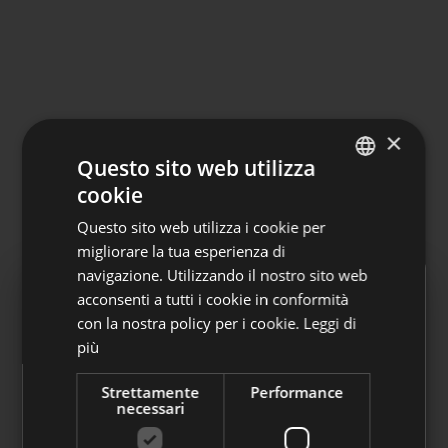
×
Questo sito web utilizza
cookie
ITALIAN
Questo sito web utilizza i cookie per
GERMAN
migliorare la tua esperienza di
navigazione. Utilizzando il nostro sito web
acconsenti a tutti i cookie in conformità
con la nostra policy per i cookie.
Leggi di
Adesioni automatiche
più
A partire dal 1° luglio 2026 Laborfonds può
Strettamente
Performance
accogliere le adesioni automatiche dei
necessari
dipendenti del settore privato.