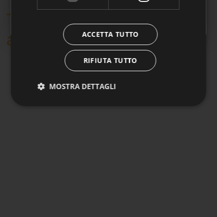
Ti potrebbe interessare
👉
Clicca qui per approfondire
anche.
ACCETTA TUTTO
RIFIUTA TUTTO
MOSTRA DETTAGLI