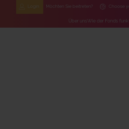
Login
Möchten Sie beitreten?
Choose y
Über uns
Wie der Fonds funkt
Der Rentenfonds Laborfo
Mitglieder
Organisation, Organe, Stru
Arbeitgeber
Was andere über uns sag
Beitritt eines st
Arbeiten Sie mit uns
Das Team