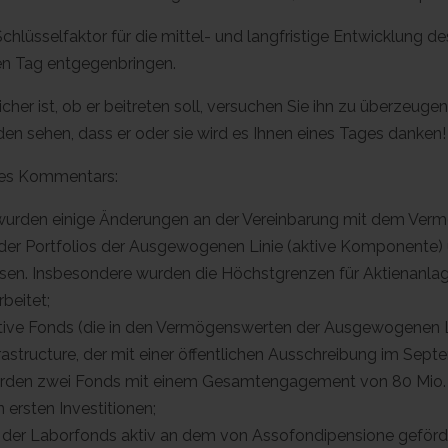
chlüsselfaktor für die mittel- und langfristige Entwicklung d
den Tag entgegenbringen.
er ist, ob er beitreten soll, versuchen Sie ihn zu überzeuge
den sehen, dass er oder sie wird es Ihnen eines Tages danken!
ses Kommentars:
es wurden einige Änderungen an der Vereinbarung mit dem Ve
r Portfolios der Ausgewogenen Linie (aktive Komponente) u
ssen. Insbesondere wurden die Höchstgrenzen für Aktienanla
beitet;
tive Fonds (die in den Vermögenswerten der Ausgewogenen Li
frastructure, der mit einer öffentlichen Ausschreibung im Se
urden zwei Fonds mit einem Gesamtengagement von 80 Mio. Eur
 ersten Investitionen;
h der Laborfonds aktiv an dem von Assofondipensione geförde