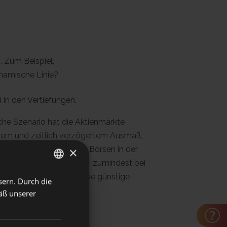
. Zum Beispiel,
ynamische Linie?
 in den Vertiefungen.
che Szenario hat die Aktienmärkte
erem und zeitlich verzögertem Ausmaß,
kein Zufall, dass mehrere Börsen in der
×
r weniger standgehalten, zumindest bei
eginn gut entwickelt. Diese günstige
sern. Durch die
ITALIAN
beeinflusst.
äß unserer
GERMAN