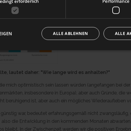
dingt erforderlich
Performance
6 kann Laborfonds automatische Beitritte von Beschäftigten 
ntgegennehmen.
, um mehr zu erfahren
EIGEN
ALLE ABLEHNEN
ALLE A
ollte, lautet daher: "Wie lange wird es anhalten?"
 die mich optimistisch sein lassen würden (angefangen bei de
ärkten, insbesondere in Europa), aber auch Gründe, die weni
icht beruhigend ist, aber auch ein mögliches Wiederaufleben v
r günstig war, bedeutet erfahrungsgemäß nicht zwangsläufig,
en also die Entwicklung in den kommenden Monaten abwarten,
bleibt. In der Zwischenzeit werden wir die positiven Ergeb