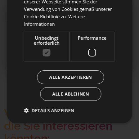
unserer Webseite stimmen Sie der
Verwendung von Cookies gemäß unserer
Cookie-Richtlinie zu.
Weitere
Automatische Beitritte
Informationen
Ab dem 1. Juli 2026 kann Laborfonds
Unbedingt
Performance
automatische Beitritte von Beschäftigten aus
erforderlich
der Privatwirtschaft entgegennehmen.
👉
Klicken Sie hier, um mehr zu erfahren
ALLE AKZEPTIEREN
ALLE ABLEHNEN
Weitere Informationen
DETAILS ANZEIGEN
die Sie interessieren
könnten: